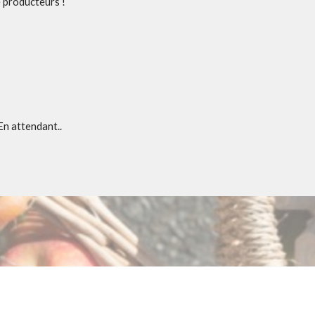
e producteurs !
En attendant..