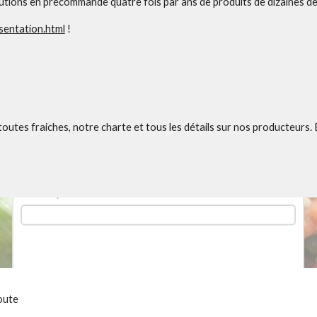
butions en précommande quatre fois par ans de produits de dizaines d
esentation.html
!
toutes fraiches, notre charte et tous les détails sur nos producteurs. 
oute