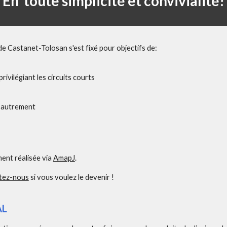
En toute simplicité et convivialité!
e Castanet-Tolosan s'est fixé pour objectifs de:
ivilégiant les circuits courts
r autrement
ment réalisée via
AmapJ
.
tez-nous
si vous voulez le devenir !
AL