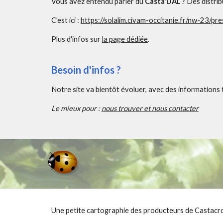
Vous avez entendu parler du
Casta'DAL
? Des distri
C'est ici :
https://solalim.civam-occitanie.fr/nw-23/pr
Plus d'infos sur
la page dédiée
.
Besoin d'infos ?
Notre site va bientôt évoluer, avec des informations
Le mieux pour :
nous trouver et nous contacter
Une petite cartographie des producteurs de Castacr