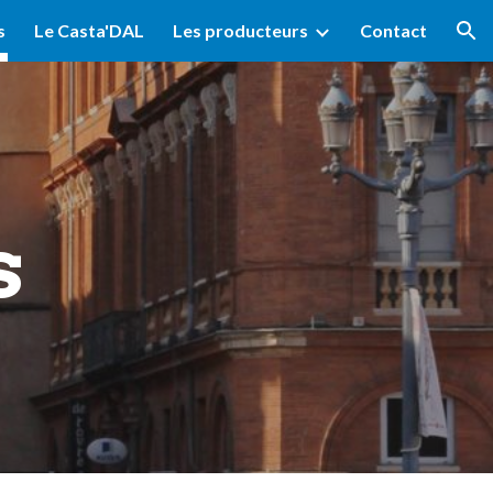
s
Le Casta'DAL
Les producteurs
Contact
ion
s