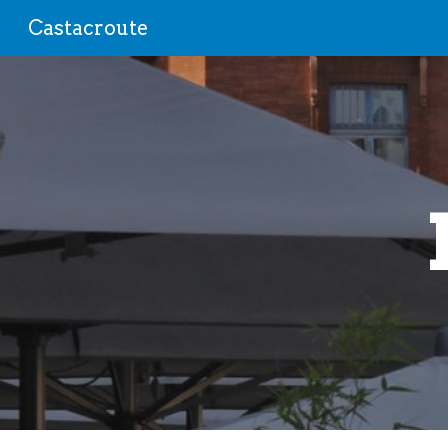
Castacroute
Sk